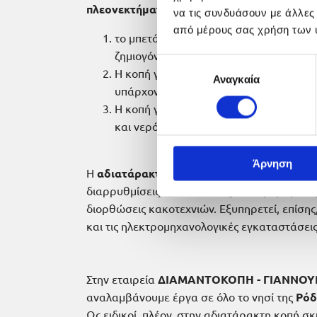
πλεονεκτήματα
:
να τις συνδυάσουν με άλλες
από μέρους σας χρήση των 
το μπετόν κόβεται χωρίς κραδασμούς κ
ζημιογόνοι για τη στατικότητα του κτιρί
Επιλογή
Η κοπή γίνεται με ακρίβεια χιλιοστού, 
Αναγκαία
συγκατάθεσης
υπάρχον σκελετός του κτιρίου.
Η κοπή γίνεται με δίσκους που έχουν δ
και νερό, παρέχοντας λείες τελικές επιφ
Άρνηση
Η
αδιατάρακτη κοπή
, ως τεχνική, ενδείκνυτα
διαρρυθμίσεις, ανακαινίσεις, αλλαγές όψεων
διορθώσεις κακοτεχνιών. Εξυπηρετεί, επίσης,
και τις ηλεκτρομηχανολογικές εγκαταστάσεις
Στην εταιρεία
ΔΙΑΜΑΝΤΟΚΟΠΗ - ΓΙΑΝΝΟΥ
αναλαμβάνουμε έργα σε όλο το νησί της
Ρόδ
Ως ειδικοί, πλέον, στην αδιατάρακτη κοπή σ