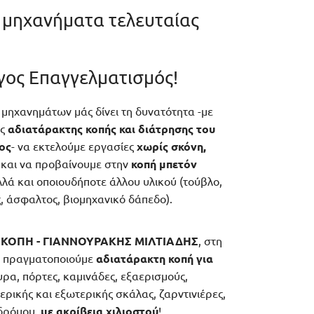
μηχανήματα τελευταίας
γος Επαγγελματισμός!
 μηχανημάτων μάς δίνει τη δυνατότητα -με
ς
αδιατάρακτης κοπής και διάτρησης του
ος
- να εκτελούμε εργασίες
χωρίς σκόνη,
και να προβαίνουμε στην
κοπή μπετόν
λλά και οποιουδήποτε άλλου υλικού (τούβλο,
, άσφαλτος, βιομηχανικό δάπεδο).
ΚΟΠΗ - ΓΙΑΝΝΟΥΡΑΚΗΣ ΜΙΛΤΙΑΔΗΣ
, στη
να πραγματοποιούμε
αδιατάρακτη κοπή για
ρα, πόρτες, καμινάδες, εξαερισμούς,
ικής και εξωτερικής σκάλας, ζαρντινιέρες,
 δρόμου,
με ακρίβεια χιλιοστού
!