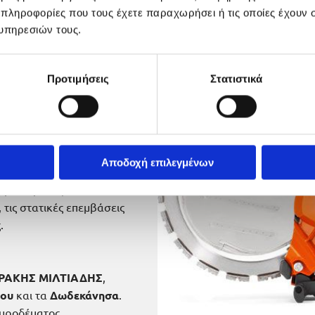
 πληροφορίες που τους έχετε παραχωρήσει ή τις οποίες έχουν σ
υπηρεσιών τους.
αι δονήσεις που θα ήταν
ου.
χωρίς να επιβαρύνεται ο
Προτιμήσεις
Στατιστικά
ιαμάντια (διαμαντοκοπή)
άνειες.
Αποδοχή επιλεγμένων
ι για αρχιτεκτονικές
, μετατροπές και
 τις στατικές επεμβάσεις
.
ΡΑΚΗΣ ΜΙΛΤΙΑΔΗΣ
,
ου
και τα
Δωδεκάνησα
.
κυροδέματος,