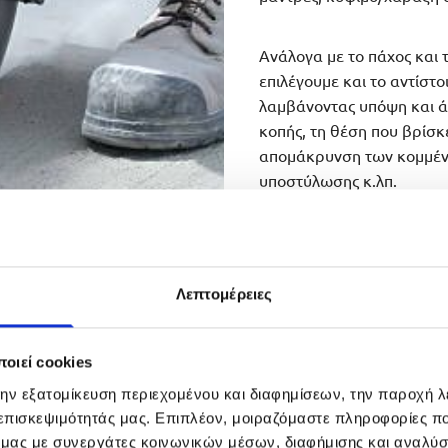
Ανάλογα με το πάχος και 
επιλέγουμε και το αντίστ
λαμβάνοντας υπόψη και ά
κοπής, τη θέση που βρίσκε
απομάκρυνση των κομμένων
υποστύλωσης κ.λπ.
Λεπτομέρειες
οιεί cookies
την εξατομίκευση περιεχομένου και διαφημίσεων, την παροχή 
 επισκεψιμότητάς μας. Επιπλέον, μοιραζόμαστε πληροφορίες π
ι πολύ σημαντικά
ό μας με συνεργάτες κοινωνικών μέσων, διαφήμισης και αναλύσ