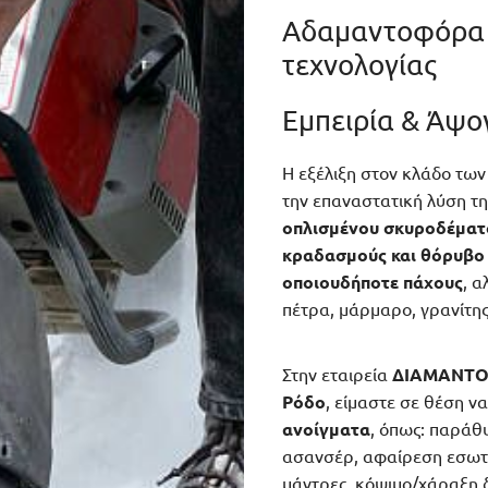
Αδαμαντοφόρα 
τεχνολογίας
Εμπειρία & Άψο
Η εξέλιξη στον κλάδο των
την επαναστατική λύση τη
οπλισμένου σκυροδέματ
κραδασμούς και θόρυβο
οποιουδήποτε πάχους
, α
πέτρα, μάρμαρο, γρανίτης
Στην εταιρεία
ΔΙΑΜΑΝΤΟ
Ρόδο
, είμαστε σε θέση 
ανοίγματα
, όπως: παράθυ
ασανσέρ, αφαίρεση εσωτερ
μάντρες, κόψιμο/χάραξη