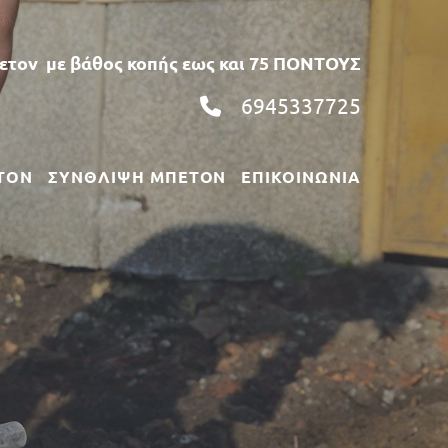
πετον με βάθος κοπής εως και 75 ΠΟΝΤΟΥΣ
6945337725

ΤΟΝ
ΣΥΝΘΛΙΨΗ ΜΠΕΤΟΝ
ΕΠΙΚΟΙΝΩΝΙΑ