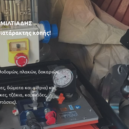
ΜΙΛΤΙΑΔΗΣ
ιατάρακτης κοπής!
ιθοδομών, πλακών, δοκαριών,
ς, δώματα και αίθρια) και
ες, τζάκια, καμινάδες,
τάσεις).