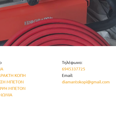
p
Τηλέφωνο:
ΙΑ
6945337725
ΑΡΑΚΤΗ ΚΟΠΗ
Email:
ΗΣΗ ΜΠΕΤΟΝ
diamantokopi@gmail.com
ΙΨΗ ΜΠΕΤΟΝ
ΙΝΩΝΙΑ