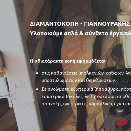
ΔΙΑΜΑΝΤΟΚΟΠΗ - ΓΙΑΝΝΟΥΡΑΚΗΣ 
Υλοποιούμε απλά & σύνθετα έργα αδ
Η αδιατάρακτη κοπή εφαρμόζεται:
στις καθαιρέσεις μπαλκονιών, ορόφων, λ
υποστυλωμάτων και θεμελιώσεων.
Σε ανοίγματα εξωτερικά (παράθυρα, πόρτε
εσωτερικά (σκάλες, λεβητοστάσια, αποθήκ
ασανσέρ, ηλεκτρικές, υδραυλικές εγκατασ